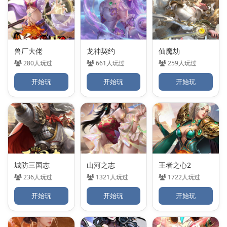
兽厂大佬
龙神契约
仙魔劫
280人玩过
661人玩过
259人玩过
开始玩
开始玩
开始玩
城防三国志
山河之志
王者之心2
236人玩过
1321人玩过
1722人玩过
开始玩
开始玩
开始玩