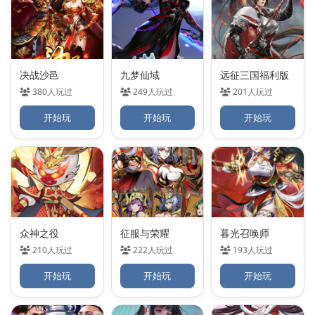
决战沙邑
九梦仙域
远征三国福利版
380人玩过
249人玩过
201人玩过
开始玩
开始玩
开始玩
众神之役
征服与荣耀
暮光召唤师
210人玩过
222人玩过
193人玩过
开始玩
开始玩
开始玩