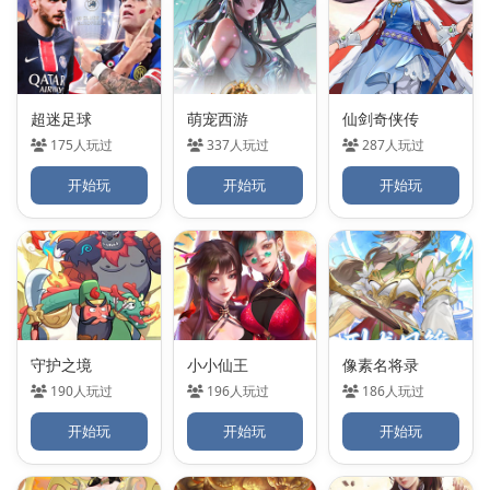
超迷足球
萌宠西游
仙剑奇侠传
175人玩过
337人玩过
287人玩过
开始玩
开始玩
开始玩
守护之境
小小仙王
像素名将录
190人玩过
196人玩过
186人玩过
开始玩
开始玩
开始玩