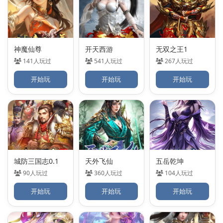
神魔仙尊
开天西游
无双之王1
141人玩过
541人玩过
267人玩过
开始玩
开始玩
开始玩
城防三国志0.1
天外飞仙
五岳乾坤
90人玩过
360人玩过
104人玩过
开始玩
开始玩
开始玩