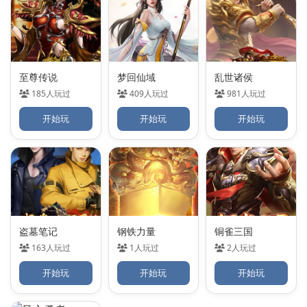
至尊传说
梦回仙域
乱世诸侯
185人玩过
409人玩过
981人玩过
开始玩
开始玩
开始玩
盗墓笔记
钢铁力量
铜雀三国
163人玩过
1人玩过
2人玩过
开始玩
开始玩
开始玩