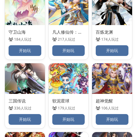
守卫山海
凡人修仙传：星海飞驰
百炼龙渊
184人玩过
217人玩过
174人玩过
开始玩
开始玩
开始玩
三国传说
软泥星球
超神觉醒
336人玩过
179人玩过
106人玩过
开始玩
开始玩
开始玩