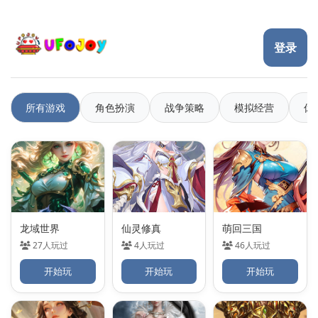
登录
所有游戏
角色扮演
战争策略
模拟经营
休
龙域世界
仙灵修真
萌回三国
27人玩过
4人玩过
46人玩过
开始玩
开始玩
开始玩