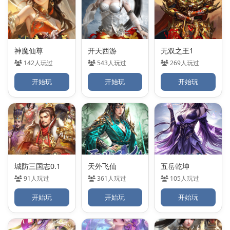
神魔仙尊
开天西游
无双之王1
142人玩过
543人玩过
269人玩过
开始玩
开始玩
开始玩
城防三国志0.1
天外飞仙
五岳乾坤
91人玩过
361人玩过
105人玩过
开始玩
开始玩
开始玩