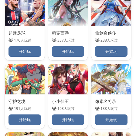
超迷足球
萌宠西游
仙剑奇侠传
176人玩过
337人玩过
288人玩过
开始玩
开始玩
开始玩
守护之境
小小仙王
像素名将录
191人玩过
198人玩过
188人玩过
开始玩
开始玩
开始玩