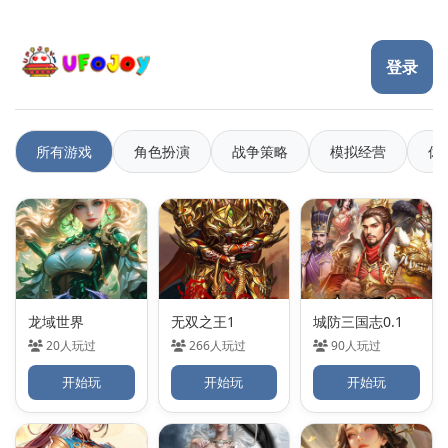
登录
所有游戏
角色扮演
战争策略
模拟经营
休
龙域世界
无双之王1
城防三国志0.1
20人玩过
266人玩过
90人玩过
开始玩
开始玩
开始玩