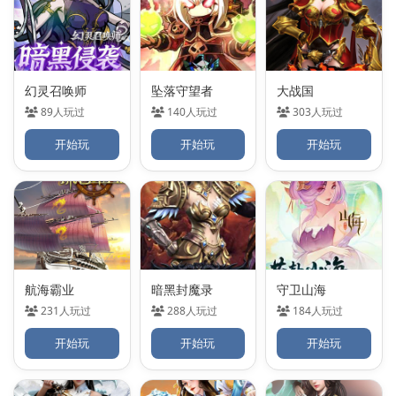
幻灵召唤师
坠落守望者
大战国
89人玩过
140人玩过
303人玩过
开始玩
开始玩
开始玩
航海霸业
暗黑封魔录
守卫山海
231人玩过
288人玩过
184人玩过
开始玩
开始玩
开始玩