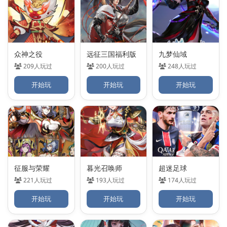
众神之役
远征三国福利版
九梦仙域
209人玩过
200人玩过
248人玩过
开始玩
开始玩
开始玩
征服与荣耀
暮光召唤师
超迷足球
221人玩过
193人玩过
174人玩过
开始玩
开始玩
开始玩