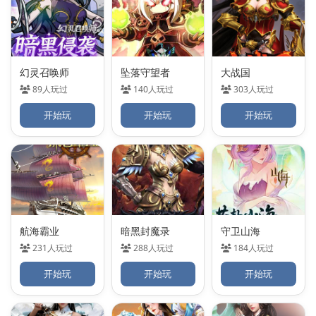
幻灵召唤师
坠落守望者
大战国
89人玩过
140人玩过
303人玩过
开始玩
开始玩
开始玩
航海霸业
暗黑封魔录
守卫山海
231人玩过
288人玩过
184人玩过
开始玩
开始玩
开始玩