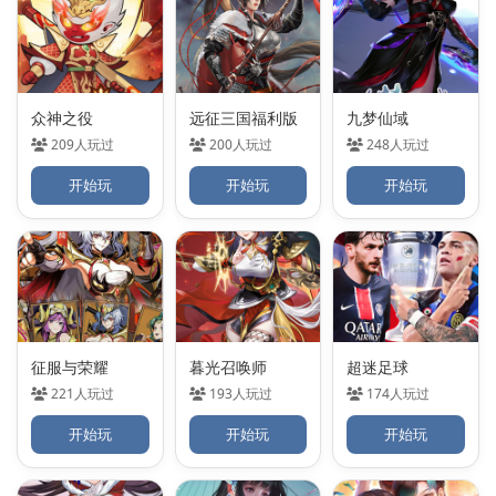
众神之役
远征三国福利版
九梦仙域
209人玩过
200人玩过
248人玩过
开始玩
开始玩
开始玩
征服与荣耀
暮光召唤师
超迷足球
221人玩过
193人玩过
174人玩过
开始玩
开始玩
开始玩