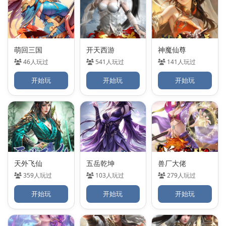
萌回三国
开天西游
神魔仙尊
46人玩过
541人玩过
141人玩过
开始玩
开始玩
开始玩
天外飞仙
五岳乾坤
兽厂大佬
359人玩过
103人玩过
279人玩过
开始玩
开始玩
开始玩