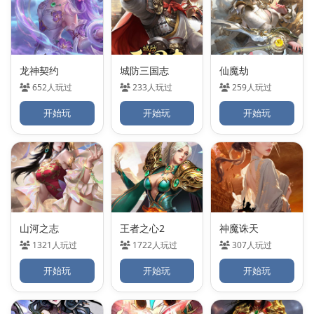
龙神契约
城防三国志
仙魔劫
652人玩过
233人玩过
259人玩过
开始玩
开始玩
开始玩
山河之志
王者之心2
神魔诛天
1321人玩过
1722人玩过
307人玩过
开始玩
开始玩
开始玩