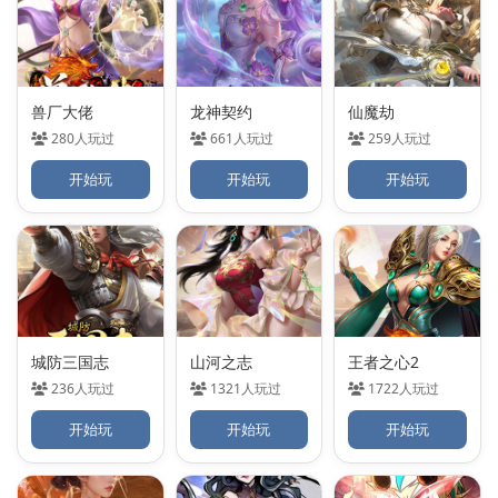
兽厂大佬
龙神契约
仙魔劫
280人玩过
661人玩过
259人玩过
开始玩
开始玩
开始玩
城防三国志
山河之志
王者之心2
236人玩过
1321人玩过
1722人玩过
开始玩
开始玩
开始玩