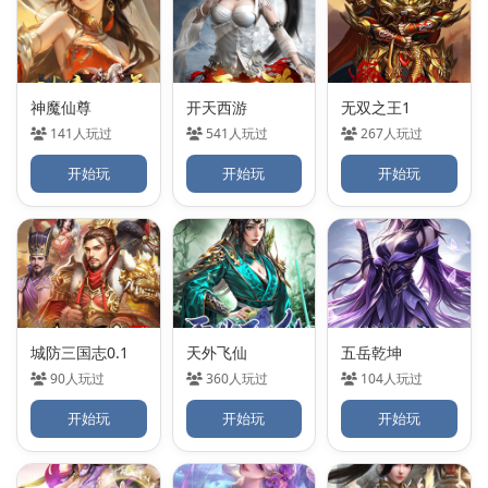
神魔仙尊
开天西游
无双之王1
141人玩过
541人玩过
267人玩过
开始玩
开始玩
开始玩
城防三国志0.1
天外飞仙
五岳乾坤
90人玩过
360人玩过
104人玩过
开始玩
开始玩
开始玩