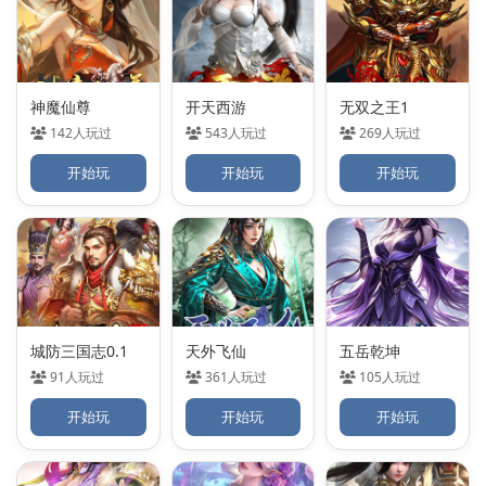
神魔仙尊
开天西游
无双之王1
142人玩过
543人玩过
269人玩过
开始玩
开始玩
开始玩
城防三国志0.1
天外飞仙
五岳乾坤
91人玩过
361人玩过
105人玩过
开始玩
开始玩
开始玩