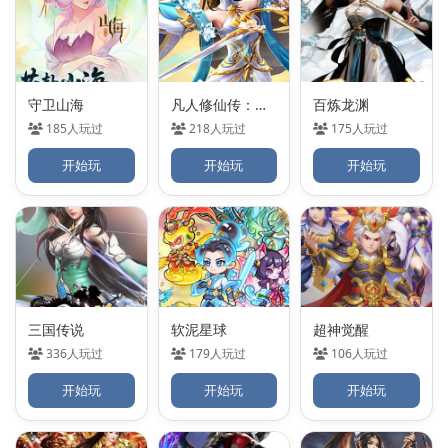
守卫山海
凡人修仙传：星海飞驰
百炼龙渊
185人玩过
218人玩过
175人玩过
开始玩
开始玩
开始玩
三国传说
软泥星球
超神觉醒
336人玩过
179人玩过
106人玩过
开始玩
开始玩
开始玩