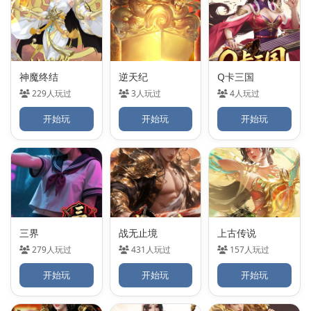
神魔终结
逆天纪
Q卡三国
229人玩过
3人玩过
4人玩过
开始玩
开始玩
开始玩
三界
战无止境
上古传说
279人玩过
431人玩过
157人玩过
开始玩
开始玩
开始玩