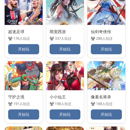
超迷足球
萌宠西游
仙剑奇侠传
176人玩过
337人玩过
288人玩过
开始玩
开始玩
开始玩
守护之境
小小仙王
像素名将录
191人玩过
198人玩过
188人玩过
开始玩
开始玩
开始玩