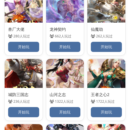
兽厂大佬
龙神契约
仙魔劫
280人玩过
662人玩过
262人玩过
开始玩
开始玩
开始玩
城防三国志
山河之志
王者之心2
236人玩过
1322人玩过
1722人玩过
开始玩
开始玩
开始玩