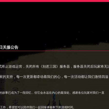
1日关服公告
日正式终止游戏运营，关闭所有《别惹三国》服务器，服务器关闭后玩家将无
家的支持，每一次更新都牵动着我们的心，每一次活动都让我们激情四溢
的故事已成为了一段回忆，但它会永远在内心的最深处。感谢各位玩家对我们一直
营工作，希望您可以陪伴我们一起回味体验剩下的游戏时间。